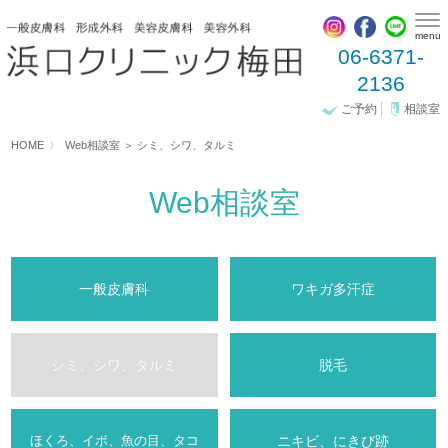
menu
06-6371-
2136
相談室
ご予約
HOME
Web相談室 ＞ シミ、シワ、タルミ
Web相談室
一般皮膚科
ワキガ多汗症
シミ、シワ、タルミ
脱毛
ほくろ、イボ、魚の目、タコ
ニキビ、にきび跡