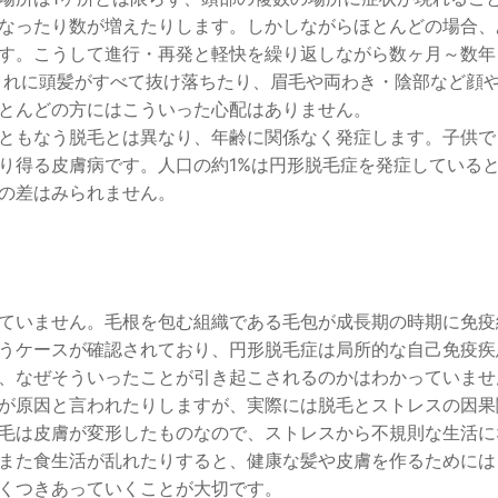
なったり数が増えたりします。しかしながらほとんどの場合、
す。こうして進行・再発と軽快を繰り返しながら数ヶ月～数年
まれに頭髪がすべて抜け落ちたり、眉毛や両わき・陰部など顔
とんどの方にはこういった心配はありません。
ともなう脱毛とは異なり、年齢に関係なく発症します。子供で
り得る皮膚病です。人口の約1%は円形脱毛症を発症している
の差はみられません。
ていません。毛根を包む組織である毛包が成長期の時期に免疫
うケースが確認されており、円形脱毛症は局所的な自己免疫疾
、なぜそういったことが引き起こされるのかはわかっていませ
が原因と言われたりしますが、実際には脱毛とストレスの因果
毛は皮膚が変形したものなので、ストレスから不規則な生活に
また食生活が乱れたりすると、健康な髪や皮膚を作るためには
くつきあっていくことが大切です。